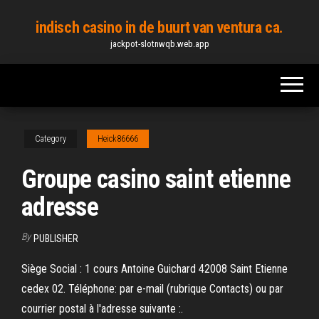
Skip
indisch casino in de buurt van ventura ca.
to
jackpot-slotnwqb.web.app
the
content
Category
Heick86666
Groupe casino saint etienne
adresse
By
PUBLISHER
Siège Social : 1 cours Antoine Guichard 42008 Saint Etienne
cedex 02. Téléphone: par e-mail (rubrique Contacts) ou par
courrier postal à l'adresse suivante :.