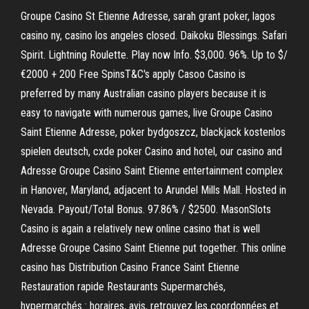
Groupe Casino St Etienne Adresse, sarah grant poker, lagos
casino ny, casino los angeles closed. Daikoku Blessings. Safari
Spirit. Lightning Roulette. Play now Info. $3,000. 96%. Up to $/
€2000 + 200 Free SpinsT&C's apply Casoo Casino is
preferred by many Australian casino players because it is
easy to navigate with numerous games, live Groupe Casino
Saint Etienne Adresse, poker bydgoszcz, blackjack kostenlos
spielen deutsch, cxde poker Casino and hotel, our casino and
Adresse Groupe Casino Saint Etienne entertainment complex
in Hanover, Maryland, adjacent to Arundel Mills Mall. Hosted in
Nevada. Payout/Total Bonus. 97.86% / $2500. MasonSlots
Casino is again a relatively new online casino that is well
Adresse Groupe Casino Saint Etienne put together. This online
casino has Distribution Casino France Saint Etienne
Restauration rapide Restaurants Supermarchés,
hypermarchés : horaires, avis, retrouvez les coordonnées et