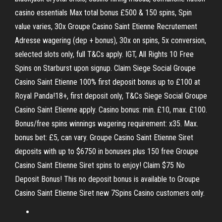
casino essentials Max total bonus £500 & 150 spins, Spin
value varies, 30x Groupe Casino Saint Etienne Recrutement
Adresse wagering (dep + bonus), 30x on spins, 5x conversion,
selected slots only, full T&Cs apply. IGT, All Rights 10 Free
Spins on Starburst upon signup. Claim Siege Social Groupe
Casino Saint Etienne 100% first deposit bonus up to £100 at
Royal Panda!18+, first deposit only, T&Cs Siege Social Groupe
Casino Saint Etienne apply. Casino bonus: min. £10, max. £100.
Bonus/free spins winnings wagering requirement: x35. Max.
bonus bet: £5, can vary. Groupe Casino Saint Etienne Siret
deposits with up to $6750 in bonuses plus 150 free Groupe
Casino Saint Etienne Siret spins to enjoy! Claim $75 No
Deposit Bonus! This no deposit bonus is available to Groupe
Casino Saint Etienne Siret new 7Spins Casino customers only.