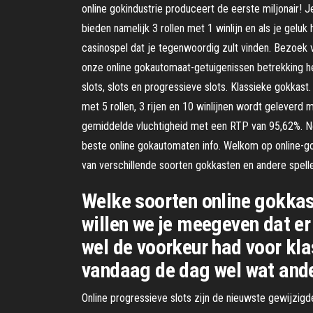
online gokindustrie produceert de eerste miljonair! J
bieden namelijk 3 rollen met 1 winlijn en als je gel
casinospel dat je tegenwoordig zult vinden. Bezoek v
onze online gokautomaat-getuigenissen betrekking hebb
slots, slots en progressieve slots. Klassieke gokkas
met 5 rollen, 3 rijen en 10 winlijnen wordt geleverd
gemiddelde vluchtigheid met een RTP van 95,62%. Ne
beste online gokautomaten info. Welkom op online-gok
van verschillende soorten gokkasten en andere spell
Welke soorten online gokkast
willen we je meegeven dat e
wel de voorkeur had voor kla
vandaag de dag wel wat and
Online progressieve slots zijn de nieuwste gewijzigde