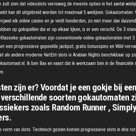
e zult zien dat videoslots verreweg de meeste opties in het aantal winli
uk hebt kan dit uitgebreid worden tot maximaal 5 winlijnen. Gokautomate
rijwel elk online casino en je vindt honderden, zo niet meer dan duize
en op gokspellen die er op elkaar lijken, is er een verschil. De 3 standa
t. Klassieke gokautomaten zijn conventionele online gokautomaten met 3
 met een progressieve gepeelde jackpot, gratis bonusspins en Wild-verva
t als andere moderne NetEnt-slots is Arabian Nights beschikbaar op zo
automaat.nl. Ik ben Bas en naast dat ik werkzaam ben in de financiële s
en.
en zijn er? Voordat je een gokje bij ee
r verschillende soorten gokautomaten z
ssiekers zoals Random Runner , Simply 
ers.
 vorm van slots. Technisch gezien komen progressieve slots in drie tot v