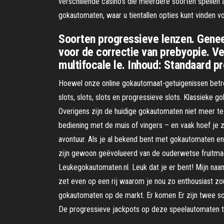
verschillende casino's die meerdere soorten spellen 
gokautomaten, waar u tientallen opties kunt vinden v
Soorten progressieve lenzen. Genee
voor de correctie van prebyopie. Ve
multifocale le. Inhoud: Standaard p
Hoewel onze online gokautomaat-getuigenissen betrekk
slots, slots, slots en progressieve slots. Klassieke
Overigens zijn de huidige gokautomaten niet meer te
bediening met de muis of vingers – en vaak hoef je
avontuur. Als je al bekend bent met gokautomaten en 
zijn gewoon geëvolueerd van de ouderwetse fruitmach
Leukegokautomaten.nl. Leuk dat je er bent! Mijn naam
zet even op een rij waarom je nou zo enthousiast zo
gokautomaten op de markt. Er komen Er zijn twee soor
De progressieve jackpots op deze speelautomaten t