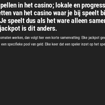
pellen in het casino; lokale en progres
etten van het casino waar je bij speelt 
 Je speelt dus als het ware alleen samen
jackpot is dit anders.
omaten werken, dan volgt hier een korte samenvatting: Elke jackpot gee
 een specifieke pool van geld. Elke keer dat een speler inzet op het spel