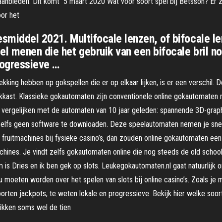
aanbieden. Dit komt 5 maart 2020 Wat voor soort spel bij Betsson? Er z
oor het
smiddel 2021. Multifocale lenzen, of bifocale le
el menen die het gebruik van een bifocale bril 
rogressieve …
ing hebben op gokspellen die er op elkaar lijken, is er een verschil. De
 gokkast. Klassieke gokautomaten zijn conventionele online gokautomaten
 vergelijken met de automaten van 10 jaar geleden: spannende 3D-graph
 zelfs geen software te downloaden. Deze speelautomaten nemen je sne
fruitmachines bij fysieke casino’s, dan zouden online gokautomaten een r
ines. Je vindt zelfs gokautomaten online die nog steeds de old school
 is Dries en ik ben gek op slots. Leukegokautomaten.nl gaat natuurlijk 
u moeten worden over het spelen van slots bij online casino’s. Zoals j
ten jackpots, te weten lokale en progressieve. Bekijk hier welke soorten
ikken soms wel de tien