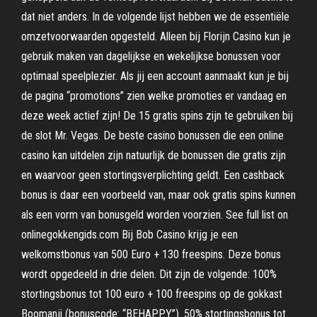
dat niet anders. In de volgende lijst hebben we de essentiële
omzetvoorwaarden opgesteld. Alleen bij Florijn Casino kun je
gebruik maken van dagelijkse en wekelijkse bonussen voor
optimaal speelplezier. Als jij een account aanmaakt kun je bij
de pagina “promotions” zien welke promoties er vandaag en
deze week actief zijn! De 15 gratis spins zijn te gebruiken bij
de slot Mr. Vegas. De beste casino bonussen die een online
casino kan uitdelen zijn natuurlijk de bonussen die gratis zijn
en waarvoor geen stortingsverplichting geldt. Een cashback
bonus is daar een voorbeeld van, maar ook gratis spins kunnen
als een vorm van bonusgeld worden voorzien. See full list on
onlinegokkengids.com Bij Bob Casino krijg je een
welkomstbonus van 500 Euro + 130 freespins. Deze bonus
wordt opgedeeld in drie delen. Dit zijn de volgende: 100%
stortingsbonus tot 100 euro + 100 freespins op de gokkast
Boomanji (bonuscode: “BEHAPPY”). 50% stortingsbonus tot