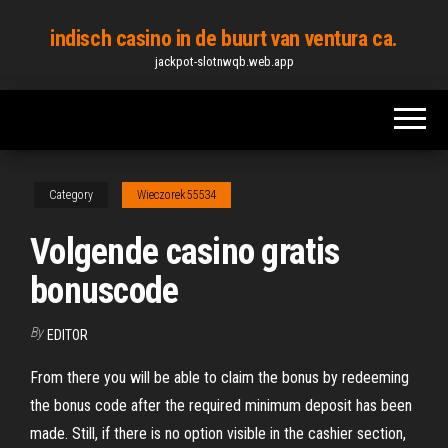
Skip
indisch casino in de buurt van ventura ca.
to
jackpot-slotnwqb.web.app
the
content
Category
Wieczorek55534
Volgende casino gratis
bonuscode
By
EDITOR
From there you will be able to claim the bonus by redeeming
the bonus code after the required minimum deposit has been
made. Still, if there is no option visible in the cashier section,