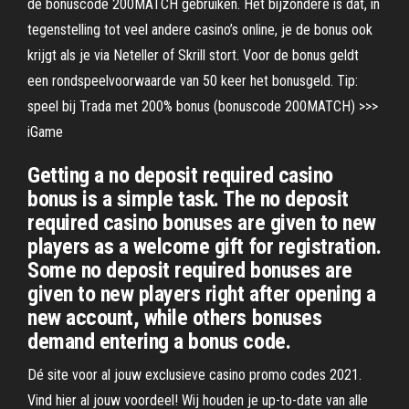
de bonuscode 200MATCH gebruiken. Het bijzondere is dat, in
tegenstelling tot veel andere casino’s online, je de bonus ook
krijgt als je via Neteller of Skrill stort. Voor de bonus geldt
een rondspeelvoorwaarde van 50 keer het bonusgeld. Tip:
speel bij Trada met 200% bonus (bonuscode 200MATCH) >>>
iGame
Getting a no deposit required casino
bonus is a simple task. The no deposit
required casino bonuses are given to new
players as a welcome gift for registration.
Some no deposit required bonuses are
given to new players right after opening a
new account, while others bonuses
demand entering a bonus code.
Dé site voor al jouw exclusieve casino promo codes 2021.
Vind hier al jouw voordeel! Wij houden je up-to-date van alle