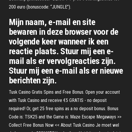
200 euro (bonuscode: “JUNGLE”).
Mijn naam, e-mail en site
bewaren in deze browser voor de
volgende keer wanneer ik een
reactie plaats. Stuur mij een e-
mail als er vervolgreacties zijn.
Stuur mij een e-mail als er nieuwe
berichten zijn.
Tusk Casino Gratis Spins and Free Bonus. Open your account
with Tusk Casino and receive €5 GRATIS - no deposit
required! Or, get 25 free spins as a no deposit bonus. Bonus
Code is: TSK25 and the Game is: Maze Escape Megaways >>
Collect Free Bonus Now << About Tusk Casino Je moet wel