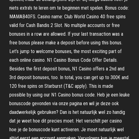
niets extra’s te leren om te beginnen met spelen. Bonus code:
MAMAB40FS. Casino name: Club World Casino 40 free spins
valid for Cash Bandis 2 Slot. No multiple accounts or free
bonuses in a row are allowed. If your last transaction was a
free bonus please make a deposit before using this bonus.
Let’s jump to welcome bonuses, the most exciting part of
each online casino. N1 Casino Bonus Code Offer Details.
Besides the first deposit bonus, N1 Casino offers a 2nd and
3rd deposit bonuses, too. In total, you can get up to 300€ and
120 free spins on Starburst (T&C apply). This is made
possible by using our N1 Casino bonus code. Heb je een leuke
bonuscode gevonden via onze pagina en wil je deze ook
daadwerkelijk gebruiken? Dan is het natuurlijk wel zo handig
dat je weet hoe dit precies moet. Het verschilt per casino
hoe je de bonuscode kunt activeren. Je moet natuurlijk wel
altijd eerst een account aanmaken. Vervolgens kun je meestal