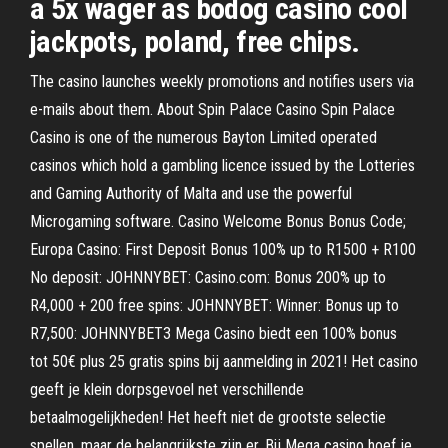
a 5x wager as bodog casino cool
jackpots, poland, free chips.
The casino launches weekly promotions and notifies users via
e-mails about them. About Spin Palace Casino Spin Palace
Casino is one of the numerous Bayton Limited operated
casinos which hold a gambling licence issued by the Lotteries
and Gaming Authority of Malta and use the powerful
Microgaming software. Casino Welcome Bonus Bonus Code;
Europa Casino: First Deposit Bonus 100% up to R1500 + R100
No deposit: JOHNNYBET: Casino.com: Bonus 200% up to
R4,000 + 200 free spins: JOHNNYBET: Winner: Bonus up to
R7,500: JOHNNYBET3 Mega Casino biedt een 100% bonus
tot 50€ plus 25 gratis spins bij aanmelding in 2021! Het casino
geeft je klein dorpsgevoel net verschillende
betaalmogelijkheden! Het heeft niet de grootste selectie
spellen, maar de belangrijkste zijn er. Bij Mega casino hoef je