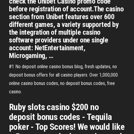
check the Unibet Casino promo code
before registration of account.The casino
section from Unibet features over 600
different games, a variety supported by
the integration of multiple casino
software providers under one single
account: NetEntertainment,
Microgaming, …
#1 No deposit online casino bonus blog, fresh updates, no
deposit bonus offers for all casino players. Over 1,000,000
online casino bonus codes, no deposit bonus codes, free
casino.
Ruby slots casino $200 no
deposit bonus codes - Tequila
poker - Top Scores! We would like